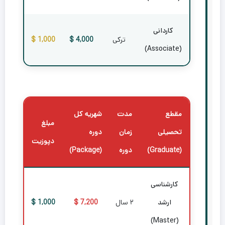
کاردانی
ترکی
4,000 $
1,000 $
(Associate)
مقطع
مدت
شهریه کل
مبلغ
تحصیلی
زمان
دوره
دپوزیت
(Graduate)
دوره
(Package)
کارشناسی
ارشد
۲ سال
7,200 $
1,000 $
(Master)