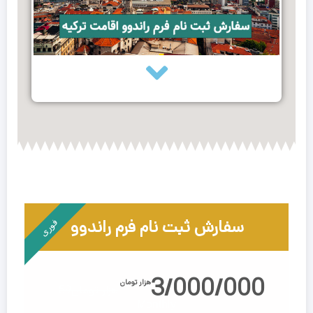
سفارش ثبت نام فرم راندوو
فوری
3/000/000
هزار تومان
هزار تومان
59
Monthly