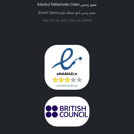
عضو رسمی İstanbul Reklamcılar Odası
عضو رسمی اتاق اصناف ترکیه (Esnaf Odası)
Oda Sicil No: 4032 | Sicil No: 940945