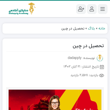
خانه
»
بلاگ
»
تحصیل در چین
تحصیل در چین
نویسنده: dadapply
تاریخ انتشار:
21 آبان 1402
بازدید:
2,568 بازدید