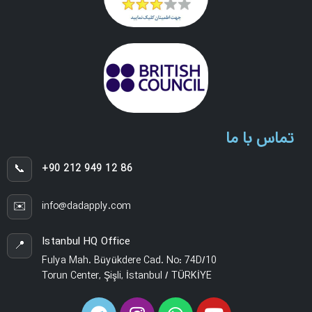
تماس با ما
📞
+90 212 949 12 86
✉️
info@dadapply.com
Istanbul HQ Office
📍
Fulya Mah. Büyükdere Cad. No: 74D/10
Torun Center, Şişli, İstanbul / TÜRKİYE