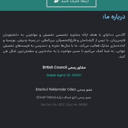
اینجا کلیک کنید
درباره ما:
آکادمی دداپلای با هدف ارائه مشاوره تخصصی تحصیلی و مهاجرتی به دانشجویان
فارسی‌زبان، با تیمی از کارشناسان و فارغ‌التحصیلان بین‌المللی، در زمینه پذیرش، بورسیه و
آماده‌سازی مدارک فعالیت می‌کند. ما با سال‌ها تجربه و دسترسی به فرصت‌های تحصیلی
جهانی، به شما کمک می‌کنیم تا مسیر مهاجرت را به ساده‌ترین و مطمئن‌ترین شکل طی
کنید.
مشاور رسمی British Council
Global Agent ID: 92091
عضو رسمی İstanbul Reklamcılar Odası
عضو رسمی اتاق اصناف ترکیه (Esnaf Odası)
Oda Sicil No: 4032 | Sicil No: 940945