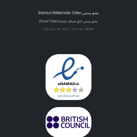
عضو رسمی İstanbul Reklamcılar Odası
عضو رسمی اتاق اصناف ترکیه (Esnaf Odası)
Oda Sicil No: 4032 | Sicil No: 940945