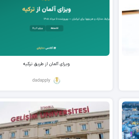
ویزای آلمان از طریق ترکیه
dadapply