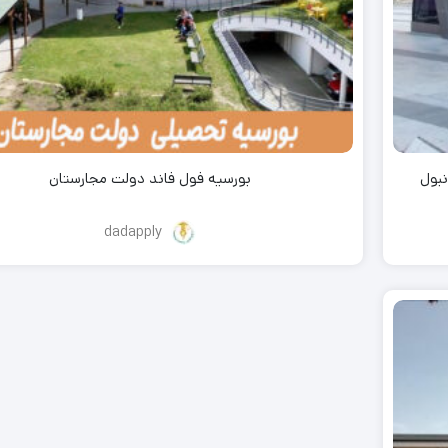
بول
بورسیه فول فاند دولت مجارستان
dadapply