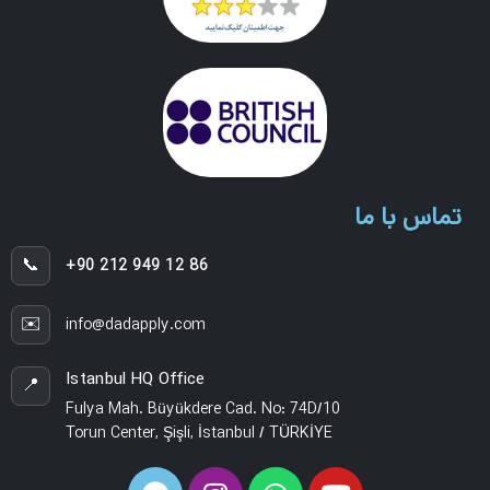
تماس با ما
📞
+90 212 949 12 86
✉️
info@dadapply.com
Istanbul HQ Office
📍
Fulya Mah. Büyükdere Cad. No: 74D/10
Torun Center, Şişli, İstanbul / TÜRKİYE