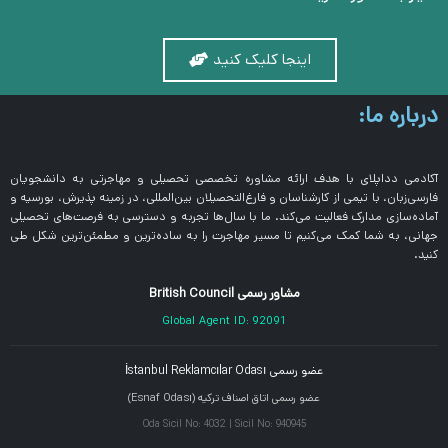
اینجا کلیک کنید
درباره ما:
آکادمی دداپلای با هدف ارائه مشاوره تخصصی تحصیلی و مهاجرتی به دانشجویان
فارسی‌زبان، با تیمی از کارشناسان و فارغ‌التحصیلان بین‌المللی، در زمینه پذیرش، بورسیه و
آماده‌سازی مدارک فعالیت می‌کند. ما با سال‌ها تجربه و دسترسی به فرصت‌های تحصیلی
جهانی، به شما کمک می‌کنیم تا مسیر مهاجرت را به ساده‌ترین و مطمئن‌ترین شکل طی
کنید.
مشاور رسمی British Council
Global Agent ID: 92091
عضو رسمی İstanbul Reklamcılar Odası
عضو رسمی اتاق اصناف ترکیه (Esnaf Odası)
Oda Sicil No: 4032 | Sicil No: 940945