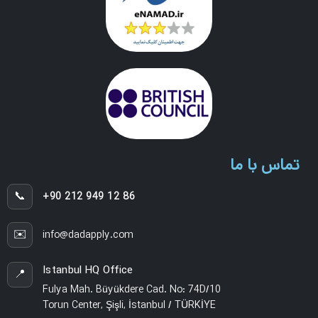
تماس با ما
📞
+90 212 949 12 86
✉️
info@dadapply.com
Istanbul HQ Office
📍
Fulya Mah. Büyükdere Cad. No: 74D/10
Torun Center, Şişli, İstanbul / TÜRKİYE