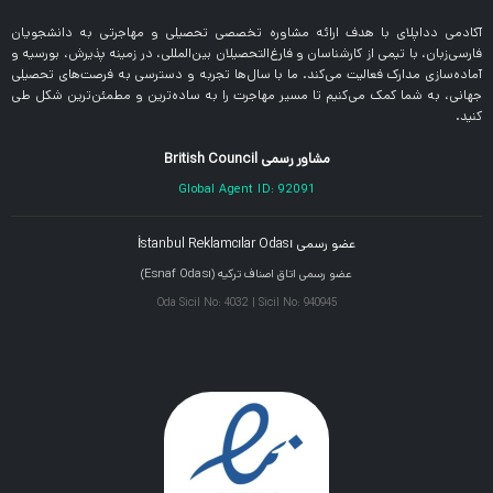
آکادمی دداپلای با هدف ارائه مشاوره تخصصی تحصیلی و مهاجرتی به دانشجویان
فارسی‌زبان، با تیمی از کارشناسان و فارغ‌التحصیلان بین‌المللی، در زمینه پذیرش، بورسیه و
آماده‌سازی مدارک فعالیت می‌کند. ما با سال‌ها تجربه و دسترسی به فرصت‌های تحصیلی
جهانی، به شما کمک می‌کنیم تا مسیر مهاجرت را به ساده‌ترین و مطمئن‌ترین شکل طی
کنید.
مشاور رسمی British Council
Global Agent ID: 92091
عضو رسمی İstanbul Reklamcılar Odası
عضو رسمی اتاق اصناف ترکیه (Esnaf Odası)
Oda Sicil No: 4032 | Sicil No: 940945