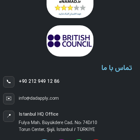
تماس با ما
📞
+90 212 949 12 86
✉️
info@dadapply.com
Istanbul HQ Office
📍
Fulya Mah. Büyükdere Cad. No: 74D/10
Torun Center, Şişli, İstanbul / TÜRKİYE