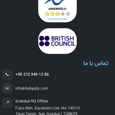
تماس با ما
📞
+90 212 949 12 86
✉️
info@dadapply.com
Istanbul HQ Office
📍
Fulya Mah. Büyükdere Cad. No: 74D/10
Torun Center, Şişli, İstanbul / TÜRKİYE