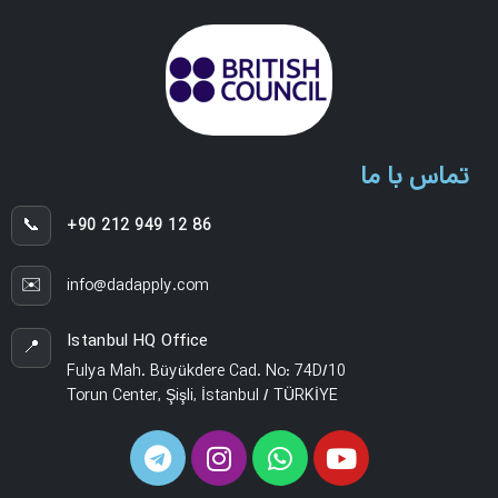
تماس با ما
📞
+90 212 949 12 86
✉️
info@dadapply.com
Istanbul HQ Office
📍
Fulya Mah. Büyükdere Cad. No: 74D/10
Torun Center, Şişli, İstanbul / TÜRKİYE