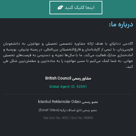
اینجا کلیک کنید
درباره ما:
آکادمی دداپلای با هدف ارائه مشاوره تخصصی تحصیلی و مهاجرتی به دانشجویان
فارسی‌زبان، با تیمی از کارشناسان و فارغ‌التحصیلان بین‌المللی، در زمینه پذیرش، بورسیه و
آماده‌سازی مدارک فعالیت می‌کند. ما با سال‌ها تجربه و دسترسی به فرصت‌های تحصیلی
جهانی، به شما کمک می‌کنیم تا مسیر مهاجرت را به ساده‌ترین و مطمئن‌ترین شکل طی
کنید.
مشاور رسمی British Council
Global Agent ID: 92091
عضو رسمی İstanbul Reklamcılar Odası
عضو رسمی اتاق اصناف ترکیه (Esnaf Odası)
Oda Sicil No: 4032 | Sicil No: 940945