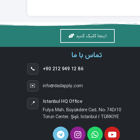
اینجا کلیک کنید
تماس با ما
📞
+90 212 949 12 86
✉️
info@dadapply.com
Istanbul HQ Office
📍
Fulya Mah. Büyükdere Cad. No: 74D/10
Torun Center, Şişli, İstanbul / TÜRKİYE