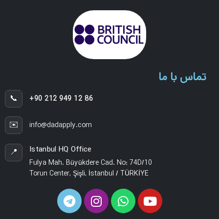
تماس با ما
📞
+90 212 949 12 86
✉️
info@dadapply.com
Istanbul HQ Office
📍
Fulya Mah. Büyükdere Cad. No: 74D/10
Torun Center, Şişli, İstanbul / TÜRKİYE