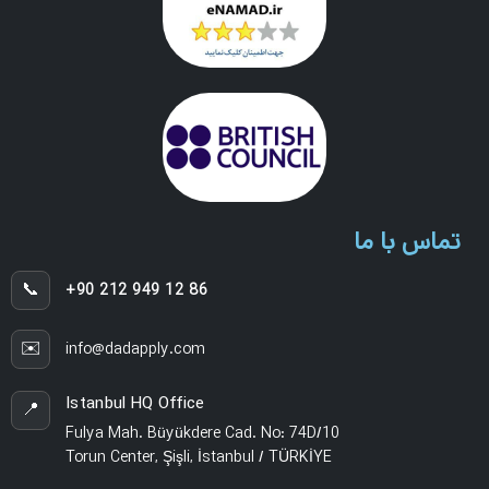
تماس با ما
📞
+90 212 949 12 86
✉️
info@dadapply.com
Istanbul HQ Office
📍
Fulya Mah. Büyükdere Cad. No: 74D/10
Torun Center, Şişli, İstanbul / TÜRKİYE