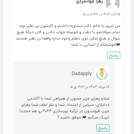
زهرا جوانمردی
۲۵ آذر ۱۴۰۲ در ۶:۳۶ ب.ظ
من امروز با خانم دکتر مشاوره داشتم و کارشون بی نظیر بود
تمام سوالاتمو با دقت و حوصله جواب دادن و الان دیگه هیچ
سوال و هیچ شکی توی ذهنم وجود نداره واقعا بی نظیر هستند
❤️خوشحالم از آشنایی با شما
پاسخ
Dadapply
۱۸ مرداد ۱۴۰۳ در ۱۲:۱۲ ق.ظ
سلام زهرای عزیز ممنون از همراهی شما با آکادمی
دداپلای، سپاس از اعتماد شما و نظر لطف شما زهرای
عزیز. قبولیتون در ترکیه بورسلاری ۲۰۲۴ رو هم مجددا
تبریک میگیم ❤️ موفق باشید ?
پاسخ