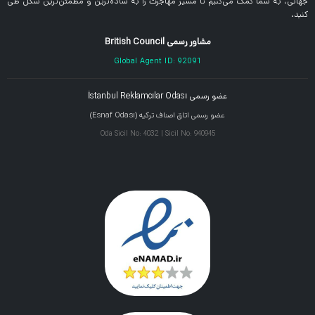
جهانی، به شما کمک می‌کنیم تا مسیر مهاجرت را به ساده‌ترین و مطمئن‌ترین شکل طی
کنید.
مشاور رسمی British Council
Global Agent ID: 92091
عضو رسمی İstanbul Reklamcılar Odası
عضو رسمی اتاق اصناف ترکیه (Esnaf Odası)
Oda Sicil No: 4032 | Sicil No: 940945