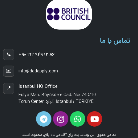
تماس با ما
📞
+۹۰ ۲۱۲ ۹۴۹ ۱۲ ۸۶
✉️
info@dadapply.com
Istanbul HQ Office
📍
Fulya Mah. Büyükdere Cad. No: 74D/10
Torun Center, Şişli, İstanbul / TÜRKİYE
تمامی حقوق این وب‌سایت برای آکادمی دداپلای محفوظ است.