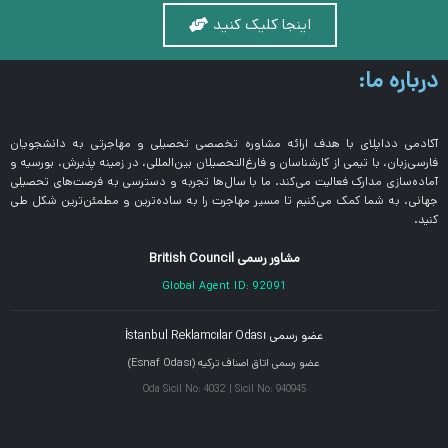
اینجا کلیک کنید
درباره ما:
آکادمی دداپلای با هدف ارائه مشاوره تخصصی تحصیلی و مهاجرتی به دانشجویان
فارسی‌زبان، با تیمی از کارشناسان و فارغ‌التحصیلان بین‌المللی، در زمینه پذیرش، بورسیه و
آماده‌سازی مدارک فعالیت می‌کند. ما با سال‌ها تجربه و دسترسی به فرصت‌های تحصیلی
جهانی، به شما کمک می‌کنیم تا مسیر مهاجرت را به ساده‌ترین و مطمئن‌ترین شکل طی
کنید.
مشاور رسمی British Council
Global Agent ID: 92091
عضو رسمی İstanbul Reklamcılar Odası
عضو رسمی اتاق اصناف ترکیه (Esnaf Odası)
Oda Sicil No: 4032 | Sicil No: 940945