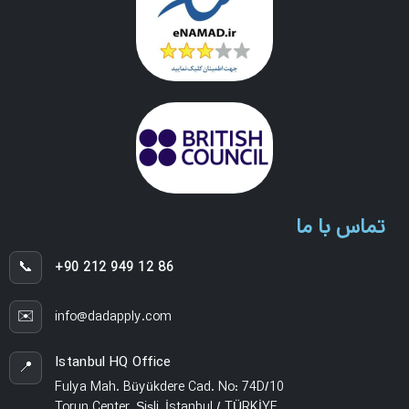
تماس با ما
📞
+90 212 949 12 86
✉️
info@dadapply.com
Istanbul HQ Office
📍
Fulya Mah. Büyükdere Cad. No: 74D/10
Torun Center, Şişli, İstanbul / TÜRKİYE